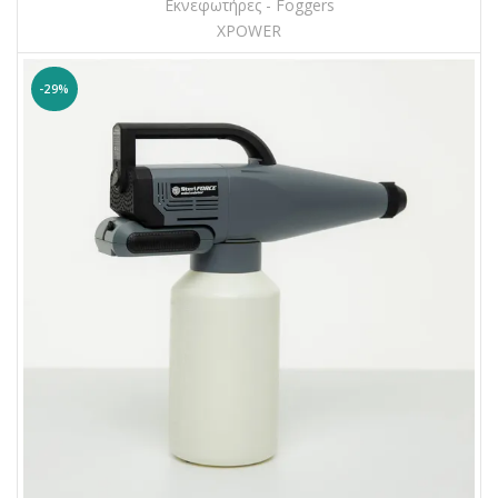
Εκνεφωτήρες - Foggers
XPOWER
-29%