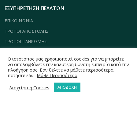
ΕΞΥΠΗΡΕΤΗΣΗ ΠΕΛΑΤΩΝ
ΕΠΙΚΟΙΝΩΝΙΑ
ΤΡΟΠΟΙ ΑΠΟΣΤΟΛΗΣ
ΤΡΟΠΟΙ ΠΛΗΡΩΜΗΣ
ΠΟΛΙΤΙΚΗ ΕΠΙΣΤΡΟΦΩΝ
Ο ιστότοπος μας χρησιμοποιεί cookies για να μπορείτε
ΌΡΟΙ & ΠΡΟΥΠΟΘΕΣΕΙΣ
να απολαμβάνετε την καλύτερη δυνατή εμπειρία κατά την
πλοήγηση σας. Εάν θέλετε να μάθετε περισσότερα,
ΠΟΛΙΤΙΚΗ ΑΠΟΡΡΗΤΟΥ
πατήστε εδώ:
Μάθε Περισσότερα
Διαχείριση Cookies
ΑΠΟΔΟΧΗ
ΣΤΟΙΧΕΙΑ ΕΠΙΚΟΙΝΩΝΙΑΣ
Attraction A.E. | Μέλος του ομίλου Mantis Group of
Companies
Θέση Σουρεζά – Φυλή, Αττική 13341
Τηλ: 210 5512500