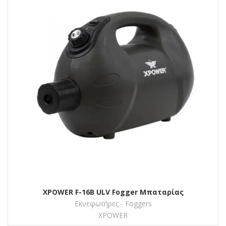
XPOWER F-16Β ULV Fogger Μπαταρίας
Εκνεφωτήρες - Foggers
XPOWER