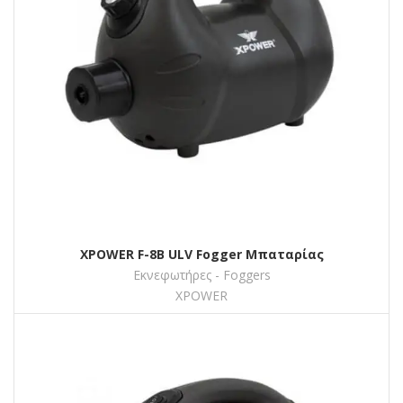
XPOWER F-8Β ULV Fogger Μπαταρίας
Εκνεφωτήρες - Foggers
XPOWER